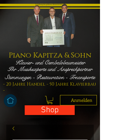
Piano Kapitza & Sohn
Klavier- und Cembalobaumeister
Ihr Musikexperte und Ansprechpartner
Stimmungen - Restauration - Trnansporte
- 20 Jahre Handel - 50 Jahre Klavierbau
-
Anmelden
Shop