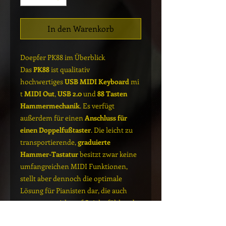
In den Warenkorb
Doepfer PK88 im Überblick
Das
PK88
ist qualitativ
hochwertiges
USB MIDI Keyboard
mi
t
MIDI Out
,
USB 2.0
und
88 Tasten
Hammermechanik
. Es verfügt
außerdem für einen
Anschluss für
einen Doppelfußtaster
. Die leicht zu
transportierende,
graduierte
Hammer-Tastatur
besitzt zwar keine
umfangreichen MIDI Funktionen,
stellt aber dennoch die optimale
Lösung für Pianisten dar, die auch
unterwegs nicht auf Spielgefühl und
Komfort verzichten möchten.