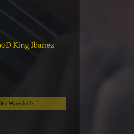
0D King Ibanez
 den Warenkorb