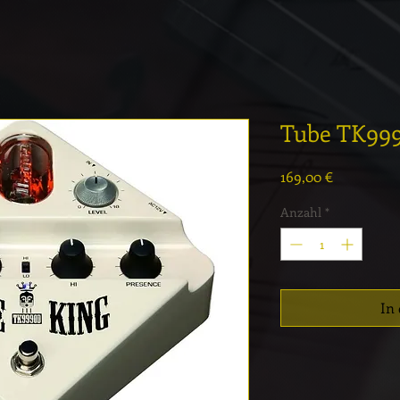
Tube TK999
Preis
169,00 €
Anzahl
*
In